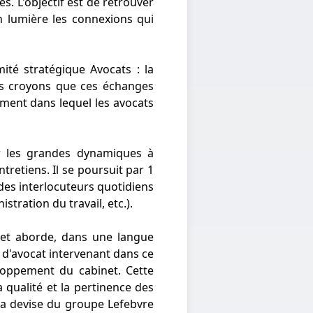
és. L'objectif est de retrouver
en lumière les connexions qui
ité stratégique Avocats : la
us croyons que ces échanges
ement dans lequel les avocats
r les grandes dynamiques à
ntretiens. Il se poursuit par 1
 des interlocuteurs quotidiens
stration du travail, etc.).
l et aborde, dans une langue
on d'avocat intervenant dans ce
eloppement du cabinet. Cette
 qualité et la pertinence des
e la devise du groupe Lefebvre