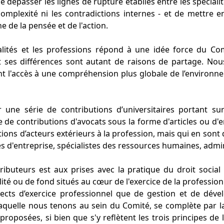
de dépasser les lignes de rupture établies entre les spécialit
 complexité ni les contradictions internes - et de mettre 
 de la pensée et de l'action.
lités et les professions répond à une idée force du Com
et ses différences sont autant de raisons de partage. No
t l'accès à une compréhension plus globale de l’environn
ne série de contributions d’universitaires portant su
ie de contributions d'avocats sous la forme d'articles ou d'e
ions d’acteurs extérieurs à la profession, mais qui en sont
es d'entreprise, spécialistes des ressources humaines, admini
buteurs est aux prises avec la pratique du droit socia
lité ou de fond situés au cœur de l'exercice de la professi
cts d’exercice professionnel que de gestion et de dév
̀ laquelle nous tenons au sein du Comité, se complète par la
roposées, si bien que s'y reflètent les trois principes d