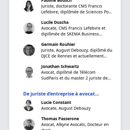
Pauline Bousch
Juriste, doctorante CMS Francis
Lefebvre, diplômée de Sciences Po
Paris
Lucile Duscha
Avocate, CMS Francis Lefebvre et
diplômée de SKEMA Business
School
Germain Rouhier
Juriste, August Debouzy, diplômé du
DJCE de Rennes et actuellement
étudiant du Mastère Droit des
Jonathan Schwartz
affaires Internationales et
Avocat, diplômé de Télécom
Management (DAIM) / LL.M. de
SudParis et du master 2 juriste de
l'ESSEC
droit social de l'Université Paris 1
Panthéon-Sorbonne
De juriste d’entreprise à avocat…
Lucie Constant
Avocate, August Debouzy
Thomas Passerone
Avocat, Alkyne Avocats, Docteur en