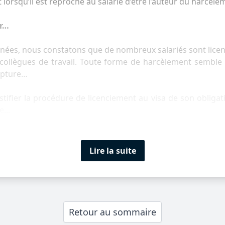
lorsqu’il est reproché au salarié d’être l’auteur du harcèle
ur…
nées, nous constatons que de nombreux salariés sont lice
e collègues de travail. Toute forme de harcèlement sembl
rupture…
tifier la procédure de licenciement au visa de son obligation
...
Lire la suite
Retour au sommaire