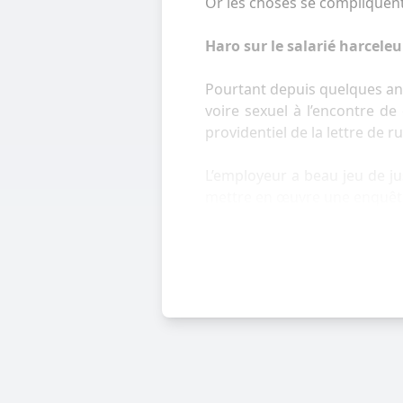
Or les choses se compliquent 
Haro sur le salarié harcele
Pourtant depuis quelques an
voire sexuel à l’encontre d
providentiel de la lettre de 
L’employeur a beau jeu de jus
mettre en œuvre une enquête