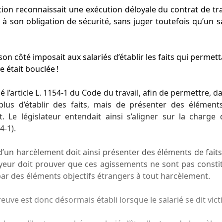
iction reconnaissait une exécution déloyale du contrat de tra
son obligation de sécurité, sans juger toutefois qu’un sa
 son côté imposait aux salariés d’établir les faits qui perme
e était bouclée !
é l’article L. 1154-1 du Code du travail, afin de permettre, 
plus d’établir des faits, mais de présenter des élément
t. Le législateur entendait ainsi s’aligner sur la charg
4-1).
 d’un harcèlement doit ainsi présenter des éléments de faits
yeur doit prouver que ces agissements ne sont pas constit
 par des éléments objectifs étrangers à tout harcèlement.
reuve est donc désormais établi lorsque le salarié se dit vi