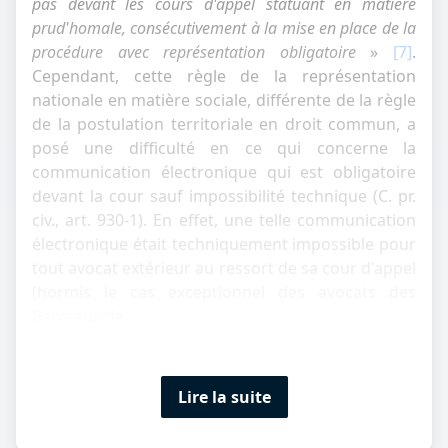
pas devant les cours d'appel statuant en matière
prud'homale, consécutivement à la mise en place de la
procédure avec représentation obligatoire
»
[7]
.
Cependant, cette règle de la représentation
nationale en matière sociale, différente de la règle
de la postulation territoriale en droit commun, a
posé une difficulté en ce qui concerne la
communication électronique qui est obligatoire
devant la cour sauf impossibilité technique (C. pr.
civ., art. 930-1). En effet, une telle communication
électronique était techniquement impossible pour
tout avocat extérieur au ressort de sa cour d'appel
(hormis le cas exceptionnel des avocats des
Barreaux de...
Lire la suite