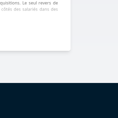
uisitions. Le seul revers de
x côtés des salariés dans des