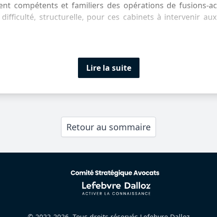
ment compétents et familiers des opérations de fusions-acq
 difficulté, structurelle, pour ces cabinets à intervenir au
Lire la suite
Retour au sommaire
© 2022-2026. Tous droits réservés Lefebvre Dalloz